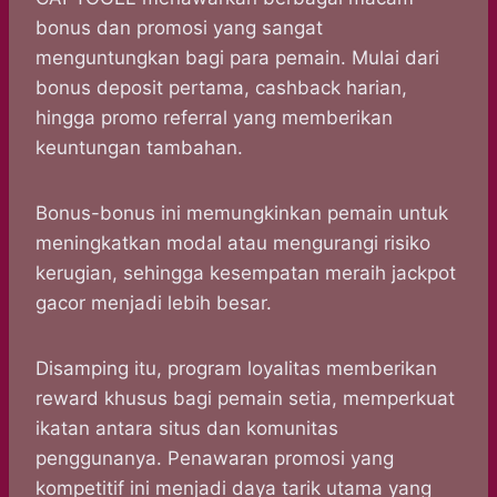
bonus dan promosi yang sangat
menguntungkan bagi para pemain. Mulai dari
bonus deposit pertama, cashback harian,
hingga promo referral yang memberikan
keuntungan tambahan.
Bonus-bonus ini memungkinkan pemain untuk
meningkatkan modal atau mengurangi risiko
kerugian, sehingga kesempatan meraih jackpot
gacor menjadi lebih besar.
Disamping itu, program loyalitas memberikan
reward khusus bagi pemain setia, memperkuat
ikatan antara situs dan komunitas
penggunanya. Penawaran promosi yang
kompetitif ini menjadi daya tarik utama yang