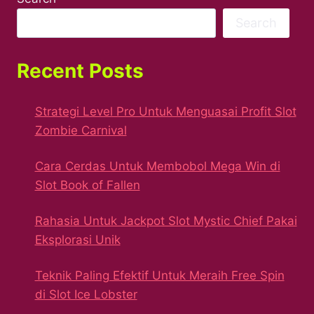
Search
Recent Posts
Strategi Level Pro Untuk Menguasai Profit Slot
Zombie Carnival
Cara Cerdas Untuk Membobol Mega Win di
Slot Book of Fallen
Rahasia Untuk Jackpot Slot Mystic Chief Pakai
Eksplorasi Unik
Teknik Paling Efektif Untuk Meraih Free Spin
di Slot Ice Lobster