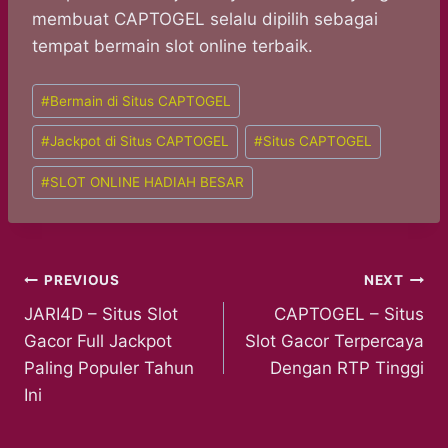
membuat CAPTOGEL selalu dipilih sebagai
tempat bermain slot online terbaik.
Post
#
Bermain di Situs CAPTOGEL
Tags:
#
Jackpot di Situs CAPTOGEL
#
Situs CAPTOGEL
#
SLOT ONLINE HADIAH BESAR
Post
PREVIOUS
NEXT
JARI4D – Situs Slot
CAPTOGEL – Situs
navigation
Gacor Full Jackpot
Slot Gacor Terpercaya
Paling Populer Tahun
Dengan RTP Tinggi
Ini