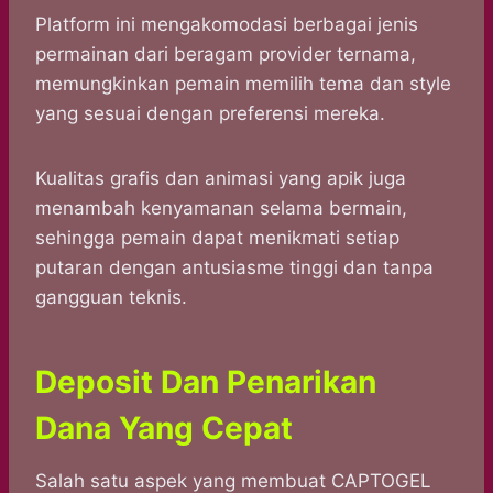
Platform ini mengakomodasi berbagai jenis
permainan dari beragam provider ternama,
memungkinkan pemain memilih tema dan style
yang sesuai dengan preferensi mereka.
Kualitas grafis dan animasi yang apik juga
menambah kenyamanan selama bermain,
sehingga pemain dapat menikmati setiap
putaran dengan antusiasme tinggi dan tanpa
gangguan teknis.
Deposit Dan Penarikan
Dana Yang Cepat
Salah satu aspek yang membuat CAPTOGEL