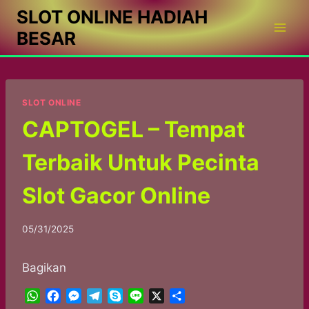
Skip
SLOT ONLINE HADIAH
to
BESAR
content
SLOT ONLINE
CAPTOGEL – Tempat
Terbaik Untuk Pecinta
Slot Gacor Online
05/31/2025
Bagikan
W
F
M
T
S
L
X
S