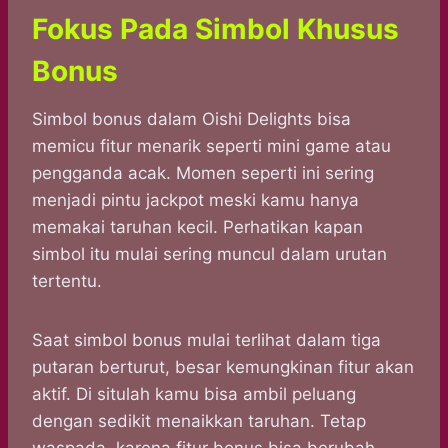
Fokus Pada Simbol Khusus
Bonus
Simbol bonus dalam Oishi Delights bisa
memicu fitur menarik seperti mini game atau
pengganda acak. Momen seperti ini sering
menjadi pintu jackpot meski kamu hanya
memakai taruhan kecil. Perhatikan kapan
simbol itu mulai sering muncul dalam urutan
tertentu.
Saat simbol bonus mulai terlihat dalam tiga
putaran berturut, besar kemungkinan fitur akan
aktif. Di situlah kamu bisa ambil peluang
dengan sedikit menaikkan taruhan. Tetap