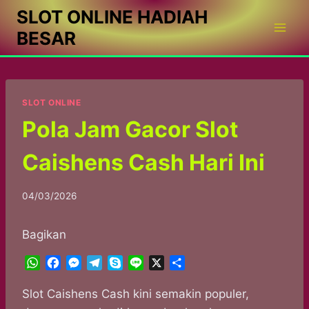
Skip
SLOT ONLINE HADIAH
to
BESAR
content
SLOT ONLINE
Pola Jam Gacor Slot
Caishens Cash Hari Ini
04/03/2026
Bagikan
W
F
M
T
S
L
X
S
h
a
e
e
k
i
h
a
c
s
l
y
n
a
Slot Caishens Cash kini semakin populer,
t
e
s
e
p
e
r