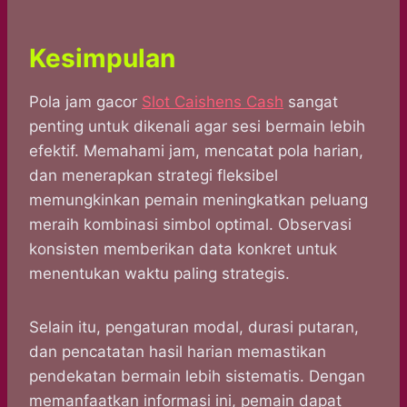
Kesimpulan
Pola jam gacor
Slot Caishens Cash
sangat
penting untuk dikenali agar sesi bermain lebih
efektif. Memahami jam, mencatat pola harian,
dan menerapkan strategi fleksibel
memungkinkan pemain meningkatkan peluang
meraih kombinasi simbol optimal. Observasi
konsisten memberikan data konkret untuk
menentukan waktu paling strategis.
Selain itu, pengaturan modal, durasi putaran,
dan pencatatan hasil harian memastikan
pendekatan bermain lebih sistematis. Dengan
memanfaatkan informasi ini, pemain dapat