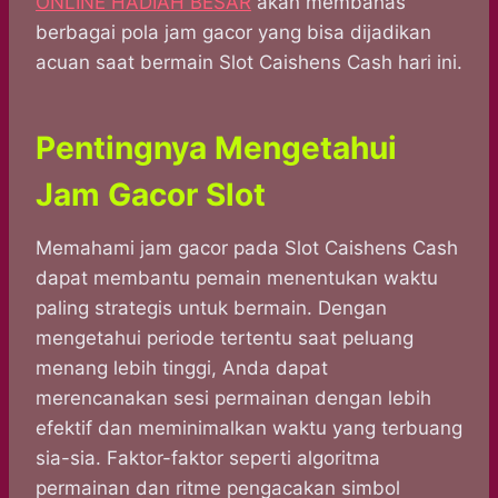
ONLINE HADIAH BESAR
akan membahas
berbagai pola jam gacor yang bisa dijadikan
acuan saat bermain Slot Caishens Cash hari ini.
Pentingnya Mengetahui
Jam Gacor Slot
Memahami jam gacor pada Slot Caishens Cash
dapat membantu pemain menentukan waktu
paling strategis untuk bermain. Dengan
mengetahui periode tertentu saat peluang
menang lebih tinggi, Anda dapat
merencanakan sesi permainan dengan lebih
efektif dan meminimalkan waktu yang terbuang
sia-sia. Faktor-faktor seperti algoritma
permainan dan ritme pengacakan simbol