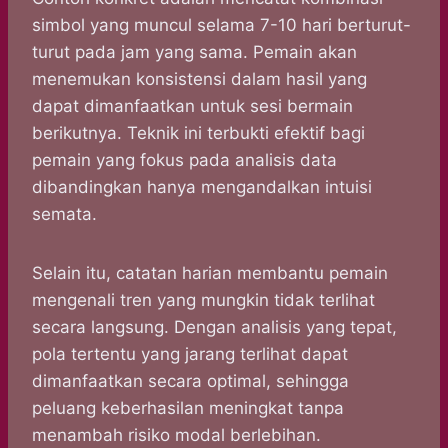
simbol yang muncul selama 7-10 hari berturut-
turut pada jam yang sama. Pemain akan
menemukan konsistensi dalam hasil yang
dapat dimanfaatkan untuk sesi bermain
berikutnya. Teknik ini terbukti efektif bagi
pemain yang fokus pada analisis data
dibandingkan hanya mengandalkan intuisi
semata.
Selain itu, catatan harian membantu pemain
mengenali tren yang mungkin tidak terlihat
secara langsung. Dengan analisis yang tepat,
pola tertentu yang jarang terlihat dapat
dimanfaatkan secara optimal, sehingga
peluang keberhasilan meningkat tanpa
menambah risiko modal berlebihan.