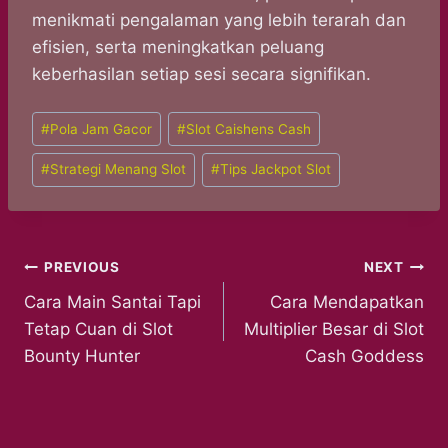
menikmati pengalaman yang lebih terarah dan
efisien, serta meningkatkan peluang
keberhasilan setiap sesi secara signifikan.
Post
#
Pola Jam Gacor
#
Slot Caishens Cash
Tags:
#
Strategi Menang Slot
#
Tips Jackpot Slot
Post
PREVIOUS
NEXT
Cara Main Santai Tapi
Cara Mendapatkan
navigation
Tetap Cuan di Slot
Multiplier Besar di Slot
Bounty Hunter
Cash Goddess