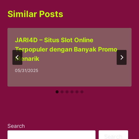
Similar Posts
JARI4D – Situs Slot Online
Terpopuler dengan Banyak Promo
Menarik
05/31/2025
Search
Search