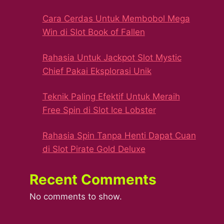
Cara Cerdas Untuk Membobol Mega
Win di Slot Book of Fallen
Rahasia Untuk Jackpot Slot Mystic
Chief Pakai Eksplorasi Unik
Teknik Paling Efektif Untuk Meraih
Free Spin di Slot Ice Lobster
Rahasia Spin Tanpa Henti Dapat Cuan
di Slot Pirate Gold Deluxe
Recent Comments
No comments to show.