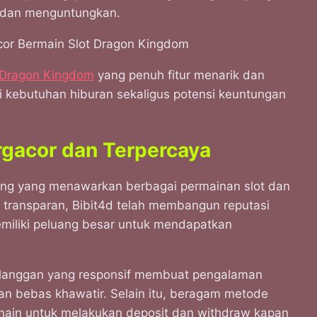
 dan menguntungkan.
Dragon Kingdom
yang penuh fitur menarik dan
 kebutuhan hiburan sekaligus potensi keuntungan
ergacor dan Terpercaya
aring yang menawarkan berbagai permainan slot dan
 transparan, Bibit4d telah membangun reputasi
emiliki peluang besar untuk mendapatkan
pelanggan yang responsif membuat pengalaman
n bebas khawatir. Selain itu, beragam metode
ain untuk melakukan deposit dan withdraw kapan