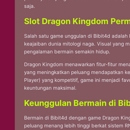
saja.
Slot Dragon Kingdom Per
Salah satu game unggulan di Bibit4d adalah
keajaiban dunia mitologi naga. Visual yan
pengalaman bermain semakin hidup.
Dragon Kingdom menawarkan fitur-fitur menar
yang meningkatkan peluang mendapatkan kem
Player) yang kompetitif, game ini menjadi fa
keuntungan maksimal.
Keunggulan Bermain di Bi
Bermain di Bibit4d dengan game Dragon Ki
peluang menang lebih tinggi berkat sistem 