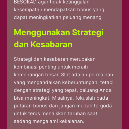
BESOK4D agar tidak ketinggalan
kesempatan mendapatkan bonus yang
dapat meningkatkan peluang menang.
Menggunakan Strategi
dan Kesabaran
Strategi dan kesabaran merupakan
kombinasi penting untuk meraih
kemenangan besar. Slot adalah permainan
yang mengandalkan keberuntungan, tetapi
dengan strategi yang tepat, peluang Anda
bisa meningkat. Misalnya, fokuslah pada
putaran bonus dan jangan mudah tergoda
untuk terus menaikkan taruhan saat
sedang mengalami kekalahan.