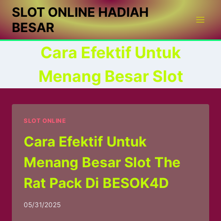
Skip
SLOT ONLINE HADIAH
to
BESAR
content
Cara Efektif Untuk
Menang Besar Slot
SLOT ONLINE
Cara Efektif Untuk
Menang Besar Slot The
Rat Pack Di BESOK4D
05/31/2025