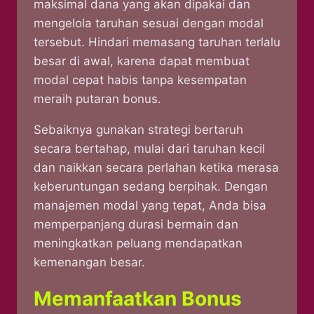
maksimal dana yang akan dipakai dan
mengelola taruhan sesuai dengan modal
tersebut. Hindari memasang taruhan terlalu
besar di awal, karena dapat membuat
modal cepat habis tanpa kesempatan
meraih putaran bonus.
Sebaiknya gunakan strategi bertaruh
secara bertahap, mulai dari taruhan kecil
dan naikkan secara perlahan ketika merasa
keberuntungan sedang berpihak. Dengan
manajemen modal yang tepat, Anda bisa
memperpanjang durasi bermain dan
meningkatkan peluang mendapatkan
kemenangan besar.
Memanfaatkan Bonus