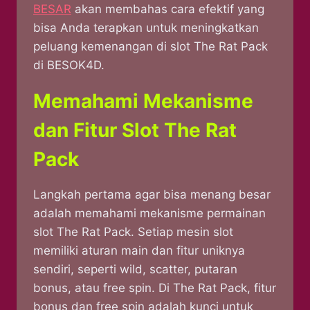
BESAR
akan membahas cara efektif yang
bisa Anda terapkan untuk meningkatkan
peluang kemenangan di slot The Rat Pack
di BESOK4D.
Memahami Mekanisme
dan Fitur Slot The Rat
Pack
Langkah pertama agar bisa menang besar
adalah memahami mekanisme permainan
slot The Rat Pack. Setiap mesin slot
memiliki aturan main dan fitur uniknya
sendiri, seperti wild, scatter, putaran
bonus, atau free spin. Di The Rat Pack, fitur
bonus dan free spin adalah kunci untuk