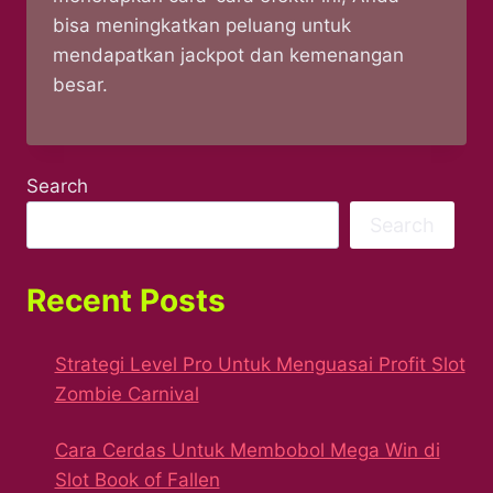
bisa meningkatkan peluang untuk
mendapatkan jackpot dan kemenangan
besar.
Search
Search
Recent Posts
Strategi Level Pro Untuk Menguasai Profit Slot
Zombie Carnival
Cara Cerdas Untuk Membobol Mega Win di
Slot Book of Fallen