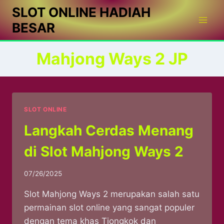
Skip
SLOT ONLINE HADIAH
to
BESAR
content
Mahjong Ways 2 JP
SLOT ONLINE
Langkah Cerdas Menang
di Slot Mahjong Ways 2
07/26/2025
Slot Mahjong Ways 2 merupakan salah satu
permainan slot online yang sangat populer
dengan tema khas Tiongkok dan