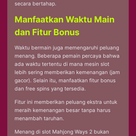
secara bertahap.
Manfaatkan Waktu Main
dan Fitur Bonus
Waktu bermain juga memengaruhi peluang
menang. Beberapa pemain percaya bahwa
ada waktu tertentu di mana mesin slot
lebih sering memberikan kemenangan (jam
gacor). Selain itu, manfaatkan fitur bonus
dan free spins yang tersedia.
Fitur ini memberikan peluang ekstra untuk
meraih kemenangan besar tanpa harus
menambah taruhan.
Menang di slot Mahjong Ways 2 bukan