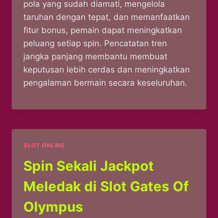
pola yang sudah diamati, mengelola
taruhan dengan tepat, dan memanfaatkan
fitur bonus, pemain dapat meningkatkan
peluang setiap spin. Pencatatan tren
jangka panjang membantu membuat
keputusan lebih cerdas dan meningkatkan
pengalaman bermain secara keseluruhan.
SLOT ONLINE
Spin Sekali Jackpot
Meledak di Slot Gates Of
Olympus