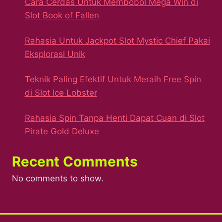
Cara Cerdas Untuk Membobol Mega Win di
Slot Book of Fallen
Rahasia Untuk Jackpot Slot Mystic Chief Pakai
Eksplorasi Unik
Teknik Paling Efektif Untuk Meraih Free Spin
di Slot Ice Lobster
Rahasia Spin Tanpa Henti Dapat Cuan di Slot
Pirate Gold Deluxe
Recent Comments
No comments to show.