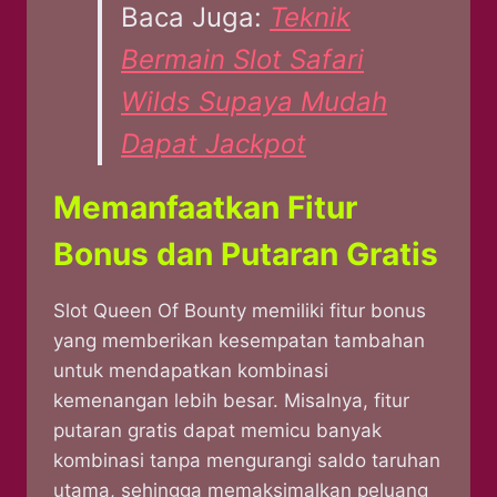
Baca Juga:
Teknik
Bermain Slot Safari
Wilds Supaya Mudah
Dapat Jackpot
Memanfaatkan Fitur
Bonus dan Putaran Gratis
Slot Queen Of Bounty memiliki fitur bonus
yang memberikan kesempatan tambahan
untuk mendapatkan kombinasi
kemenangan lebih besar. Misalnya, fitur
putaran gratis dapat memicu banyak
kombinasi tanpa mengurangi saldo taruhan
utama, sehingga memaksimalkan peluang