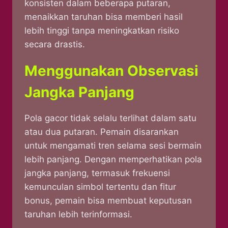
konsisten dalam beberapa putaran,
menaikkan taruhan bisa memberi hasil
lebih tinggi tanpa meningkatkan risiko
secara drastis.
Menggunakan Observasi
Jangka Panjang
Pola gacor tidak selalu terlihat dalam satu
atau dua putaran. Pemain disarankan
untuk mengamati tren selama sesi bermain
lebih panjang. Dengan memperhatikan pola
jangka panjang, termasuk frekuensi
kemunculan simbol tertentu dan fitur
bonus, pemain bisa membuat keputusan
taruhan lebih terinformasi.