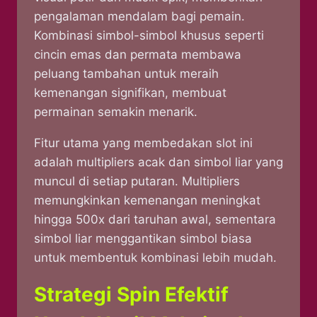
pengalaman mendalam bagi pemain.
Kombinasi simbol-simbol khusus seperti
cincin emas dan permata membawa
peluang tambahan untuk meraih
kemenangan signifikan, membuat
permainan semakin menarik.
Fitur utama yang membedakan slot ini
adalah multipliers acak dan simbol liar yang
muncul di setiap putaran. Multipliers
memungkinkan kemenangan meningkat
hingga 500x dari taruhan awal, sementara
simbol liar menggantikan simbol biasa
untuk membentuk kombinasi lebih mudah.
Strategi Spin Efektif