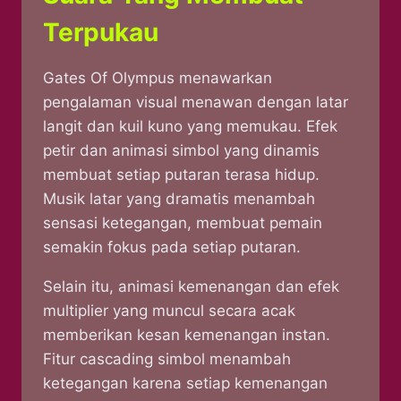
Terpukau
Gates Of Olympus menawarkan
pengalaman visual menawan dengan latar
langit dan kuil kuno yang memukau. Efek
petir dan animasi simbol yang dinamis
membuat setiap putaran terasa hidup.
Musik latar yang dramatis menambah
sensasi ketegangan, membuat pemain
semakin fokus pada setiap putaran.
Selain itu, animasi kemenangan dan efek
multiplier yang muncul secara acak
memberikan kesan kemenangan instan.
Fitur cascading simbol menambah
ketegangan karena setiap kemenangan