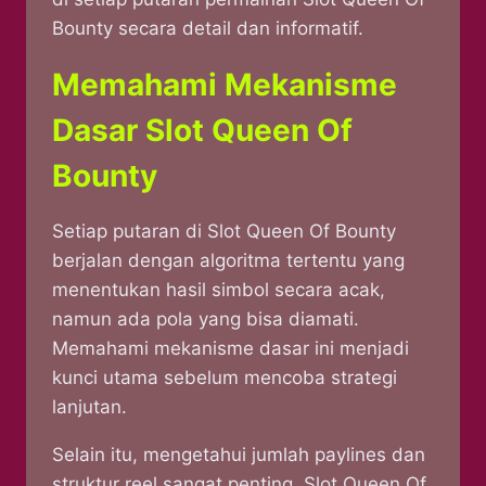
Bounty secara detail dan informatif.
Memahami Mekanisme
Dasar Slot Queen Of
Bounty
Setiap putaran di Slot Queen Of Bounty
berjalan dengan algoritma tertentu yang
menentukan hasil simbol secara acak,
namun ada pola yang bisa diamati.
Memahami mekanisme dasar ini menjadi
kunci utama sebelum mencoba strategi
lanjutan.
Selain itu, mengetahui jumlah paylines dan
struktur reel sangat penting. Slot Queen Of