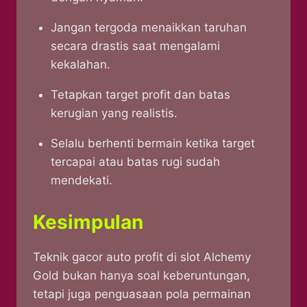
Jangan tergoda menaikkan taruhan
secara drastis saat mengalami
kekalahan.
Tetapkan target profit dan batas
kerugian yang realistis.
Selalu berhenti bermain ketika target
tercapai atau batas rugi sudah
mendekati.
Kesimpulan
Teknik gacor auto profit di slot Alchemy
Gold bukan hanya soal keberuntungan,
tetapi juga penguasaan pola permainan