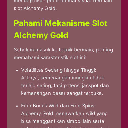
mendapatkan profit otomatis saat bermain
slot Alchemy Gold.
Pahami Mekanisme Slot
Alchemy Gold
Sebelum masuk ke teknik bermain, penting
memahami karakteristik slot ini:
Volatilitas Sedang hingga Tinggi:
Artinya, kemenangan mungkin tidak
terlalu sering, tapi potensi jackpot dan
kemenangan besar sangat terbuka.
Fitur Bonus Wild dan Free Spins:
Alchemy Gold menawarkan wild yang
bisa menggantikan simbol lain serta