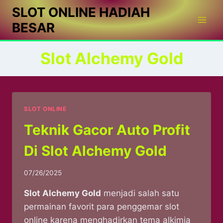
Skip
SLOT ONLINE HADIAH
to
BESAR
content
Slot Alchemy Gold
SLOT ONLINE
Teknik Gacor Auto Profit
Di Slot Alchemy Gold
07/26/2025
Slot Alchemy Gold
menjadi salah satu
permainan favorit para penggemar slot
online karena menghadirkan tema alkimia