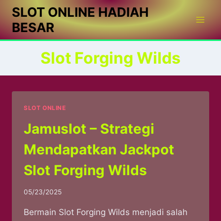
Skip
SLOT ONLINE HADIAH
to
BESAR
content
Slot Forging Wilds
SLOT ONLINE
Jamuslot – Strategi
Mendapatkan Jackpot
Slot Forging Wilds
05/23/2025
Bermain Slot Forging Wilds menjadi salah