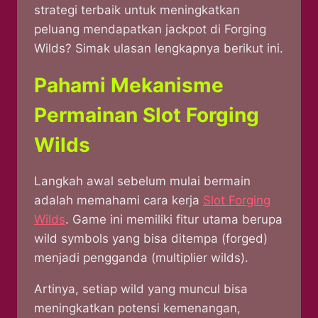
strategi terbaik untuk meningkatkan
peluang mendapatkan jackpot di Forging
Wilds? Simak ulasan lengkapnya berikut ini.
Pahami Mekanisme
Permainan Slot Forging
Wilds
Langkah awal sebelum mulai bermain
adalah memahami cara kerja
Slot Forging
Wilds
. Game ini memiliki fitur utama berupa
wild symbols yang bisa ditempa (forged)
menjadi pengganda (multiplier wilds).
Artinya, setiap wild yang muncul bisa
meningkatkan potensi kemenangan,