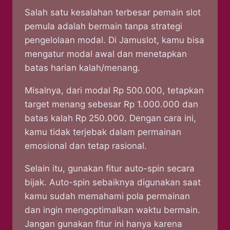
Salah satu kesalahan terbesar pemain slot
pemula adalah bermain tanpa strategi
pengelolaan modal. Di Jamuslot, kamu bisa
mengatur modal awal dan menetapkan
batas harian kalah/menang.
Misalnya, dari modal Rp 500.000, tetapkan
target menang sebesar Rp 1.000.000 dan
batas kalah Rp 250.000. Dengan cara ini,
kamu tidak terjebak dalam permainan
emosional dan tetap rasional.
Selain itu, gunakan fitur auto-spin secara
bijak. Auto-spin sebaiknya digunakan saat
kamu sudah memahami pola permainan
dan ingin mengoptimalkan waktu bermain.
Jangan gunakan fitur ini hanya karena