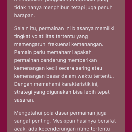
tidak hanya menghibur, tetapi juga penuh
harapan.
Selain itu, permainan ini biasanya memiliki
tingkat volatilitas tertentu yang
memengaruhi frekuensi kemenangan.
Pemain perlu memahami apakah
permainan cenderung memberikan
kemenangan kecil secara sering atau
kemenangan besar dalam waktu tertentu.
Dengan memahami karakteristik ini,
strategi yang digunakan bisa lebih tepat
sasaran.
Mengetahui pola dasar permainan juga
sangat penting. Meskipun hasilnya bersifat
acak, ada kecenderungan ritme tertentu