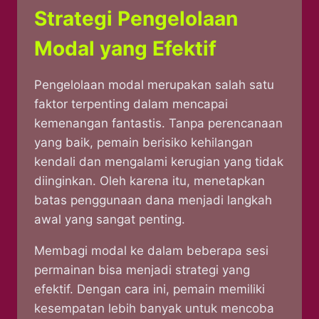
Strategi Pengelolaan
Modal yang Efektif
Pengelolaan modal merupakan salah satu
faktor terpenting dalam mencapai
kemenangan fantastis. Tanpa perencanaan
yang baik, pemain berisiko kehilangan
kendali dan mengalami kerugian yang tidak
diinginkan. Oleh karena itu, menetapkan
batas penggunaan dana menjadi langkah
awal yang sangat penting.
Membagi modal ke dalam beberapa sesi
permainan bisa menjadi strategi yang
efektif. Dengan cara ini, pemain memiliki
kesempatan lebih banyak untuk mencoba