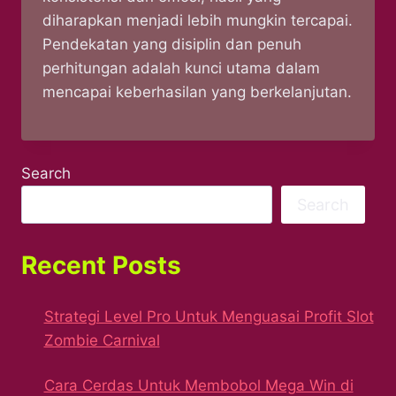
diharapkan menjadi lebih mungkin tercapai.
Pendekatan yang disiplin dan penuh
perhitungan adalah kunci utama dalam
mencapai keberhasilan yang berkelanjutan.
Search
Search
Recent Posts
Strategi Level Pro Untuk Menguasai Profit Slot
Zombie Carnival
Cara Cerdas Untuk Membobol Mega Win di