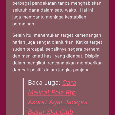
berbagai pendekatan tanpa menghabiskan
seluruh dana dalam satu waktu. Hal ini
juga membantu menjaga kestabilan
permainan.
Selain itu, menentukan target kemenangan
harian juga sangat dianjurkan. Ketika target
sudah tercapai, sebaiknya segera berhenti
dan menikmati hasil yang didapat. Disiplin
dalam mengikuti rencana akan memberikan
dampak positif dalam jangka panjang.
Baca Juga:
Cara
Melihat Pola Rtp
Akurat Agar Jackpot
Besar Slot Club