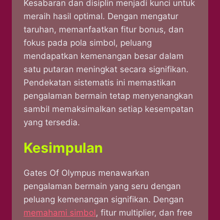
Kesabaran dan disiplin menjadi kunci untuk
meraih hasil optimal. Dengan mengatur
taruhan, memanfaatkan fitur bonus, dan
fokus pada pola simbol, peluang
mendapatkan kemenangan besar dalam
satu putaran meningkat secara signifikan.
Pendekatan sistematis ini memastikan
pengalaman bermain tetap menyenangkan
sambil memaksimalkan setiap kesempatan
yang tersedia.
Kesimpulan
Gates Of Olympus menawarkan
pengalaman bermain yang seru dengan
peluang kemenangan signifikan. Dengan
memahami simbol
, fitur multiplier, dan free