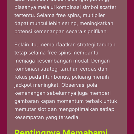
biasanya melalui kombinasi simbol scatter
tertentu. Selama free spins, multiplier
dapat muncul lebih sering, meningkatkan
potensi kemenangan secara signifikan.
Selain itu, memanfaatkan strategi taruhan
tetap selama free spins membantu
menjaga keseimbangan modal. Dengan
kombinasi strategi taruhan cerdas dan
fokus pada fitur bonus, peluang meraih
jackpot meningkat. Observasi pola
kemenangan sebelumnya juga memberi
gambaran kapan momentum terbaik untuk
memutar slot dan mengoptimalkan setiap
kesempatan yang tersedia.
Pentingnya Memahami