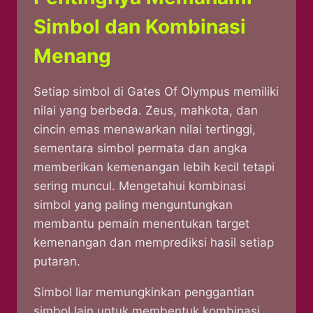
Simbol dan Kombinasi
Menang
Setiap simbol di Gates Of Olympus memiliki
nilai yang berbeda. Zeus, mahkota, dan
cincin emas menawarkan nilai tertinggi,
sementara simbol permata dan angka
memberikan kemenangan lebih kecil tetapi
sering muncul. Mengetahui kombinasi
simbol yang paling menguntungkan
membantu pemain menentukan target
kemenangan dan memprediksi hasil setiap
putaran.
Simbol liar memungkinkan penggantian
simbol lain untuk membentuk kombinasi