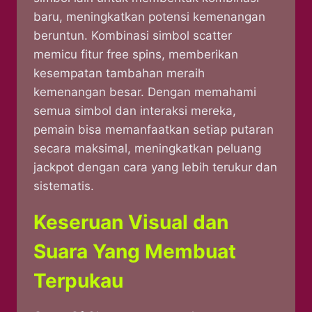
baru, meningkatkan potensi kemenangan
beruntun. Kombinasi simbol scatter
memicu fitur free spins, memberikan
kesempatan tambahan meraih
kemenangan besar. Dengan memahami
semua simbol dan interaksi mereka,
pemain bisa memanfaatkan setiap putaran
secara maksimal, meningkatkan peluang
jackpot dengan cara yang lebih terukur dan
sistematis.
Keseruan Visual dan
Suara Yang Membuat
Terpukau