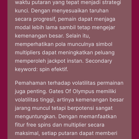
waktu putaran yang tepat menjadi strategi
kunci. Dengan menyesuaikan taruhan
secara progresif, pemain dapat menjaga
modal lebih lama sambil tetap mengejar
kemenangan besar. Selain itu,
memperhatikan pola munculnya simbol
multipliers dapat meningkatkan peluang
memperoleh jackpot instan. Secondary
keyword: spin efektif.
Pemahaman terhadap volatilitas permainan
juga penting. Gates Of Olympus memiliki
volatilitas tinggi, artinya kemenangan besar
jarang muncul tetapi berpotensi sangat
menguntungkan. Dengan memanfaatkan
fitur free spins dan multiplier secara
maksimal, setiap putaran dapat memberi