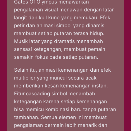
Gates Of Olympus menawarkan
pengalaman visual menawan dengan latar
langit dan kuil kuno yang memukau. Efek
petir dan animasi simbol yang dinamis
membuat setiap putaran terasa hidup.
Musik latar yang dramatis menambah
sensasi ketegangan, membuat pemain
semakin fokus pada setiap putaran.
Selain itu, animasi kemenangan dan efek
multiplier yang muncul secara acak
memberikan kesan kemenangan instan.
Fitur cascading simbol menambah
ketegangan karena setiap kemenangan
bisa memicu kombinasi baru tanpa putaran
tambahan. Semua elemen ini membuat
pengalaman bermain lebih menarik dan