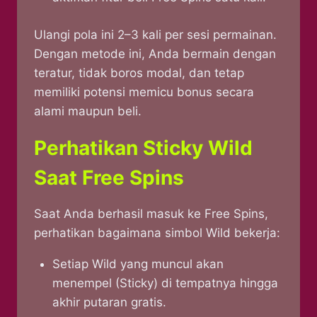
Ulangi pola ini 2–3 kali per sesi permainan.
Dengan metode ini, Anda bermain dengan
teratur, tidak boros modal, dan tetap
memiliki potensi memicu bonus secara
alami maupun beli.
Perhatikan Sticky Wild
Saat Free Spins
Saat Anda berhasil masuk ke Free Spins,
perhatikan bagaimana simbol Wild bekerja:
Setiap Wild yang muncul akan
menempel (Sticky) di tempatnya hingga
akhir putaran gratis.