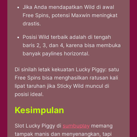
Jika Anda mendapatkan Wild di awal
Free Spins, potensi Maxwin meningkat
drastis.
Posisi Wild terbaik adalah di tengah
baris 2, 3, dan 4, karena bisa membuka
banyak paylines horizontal.
Di sinilah letak kekuatan Lucky Piggy: satu
Free Spins bisa menghasilkan ratusan kali
lipat taruhan jika Sticky Wild muncul di
posisi ideal.
Kesimpulan
Slot Lucky Piggy
di
sumbuplay
memang
tampak manis dan menyenangkan, tapi