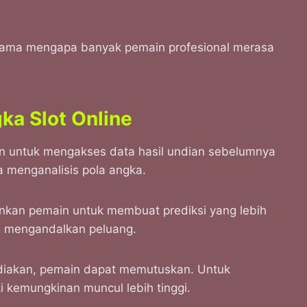
 utama mengapa banyak pemain profesional merasa
ka Slot Online
n untuk mengakses data hasil undian sebelumnya
a menganalisis pola angka.
nkan pemain untuk membuat prediksi yang lebih
g mengandalkan peluang.
ediakan, pemain dapat memutuskan. Untuk
kemungkinan muncul lebih tinggi.