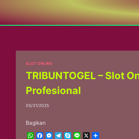
Skip
to
content
SLOT ONLINE
TRIBUNTOGEL – Slot Onl
Profesional
05/31/2025
Bagikan
W
F
M
T
S
L
X
S