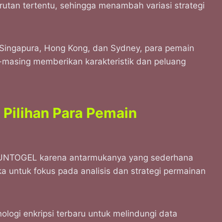
rutan tertentu, sehingga menambah variasi strategi
i Singapura, Hong Kong, dan Sydney, para pemain
masing memberikan karakteristik dan peluang
Pilihan Para Pemain
IBUNTOGEL karena antarmukanya yang sederhana
untuk fokus pada analisis dan strategi permainan
logi enkripsi terbaru untuk melindungi data