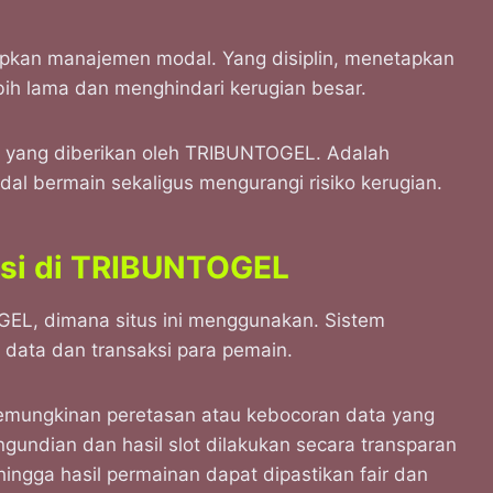
apkan manajemen modal. Yang disiplin, menetapkan
bih lama dan menghindari kerugian besar.
i yang diberikan oleh TRIBUNTOGEL. Adalah
al bermain sekaligus mengurangi risiko kerugian.
si di TRIBUNTOGEL
EL, dimana situs ini menggunakan. Sistem
 data dan transaksi para pemain.
kemungkinan peretasan atau kebocoran data yang
ngundian dan hasil slot dilakukan secara transparan
hingga hasil permainan dapat dipastikan fair dan