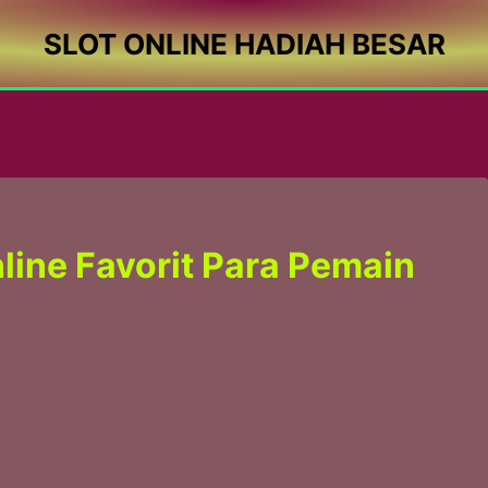
SLOT ONLINE HADIAH BESAR
ine Favorit Para Pemain