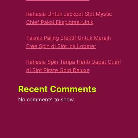
Rahasia Untuk Jackpot Slot Mystic
Chief Pakai Eksplorasi Unik
Teknik Paling Efektif Untuk Meraih
Free Spin di Slot Ice Lobster
Rahasia Spin Tanpa Henti Dapat Cuan
di Slot Pirate Gold Deluxe
Recent Comments
No comments to show.