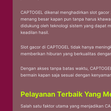
CAPTOGEL dikenal menghadirkan slot gacor 2
menang besar kapan pun tanpa harus khawatir
didukung oleh teknologi sistem yang dapat 
keadilan hasil.
Slot gacor di CAPTOGEL tidak hanya mening
memberikan hiburan yang berkualitas denga
Dengan akses tanpa batas waktu, CAPTOGE
bermain kapan saja sesuai dengan kenyama
Pelayanan Terbaik Yang 
Salah satu faktor utama yang menjadikan C