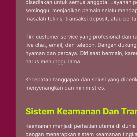
disediakan untuk semua anggota. Layanan pe
seminggu, menjadikan pemain selalu mendap
masalah teknis, transaksi deposit, atau perta
Tim customer service yang profesional dan r
live chat, email, dan telepon. Dengan dukung
nyaman dan percaya. Diri saat bermain, kare
harus menunggu lama.
Kecepatan tanggapan dan solusi yang diber
menyenangkan dan minim stres.
Sistem Keamanan Dan Tra
Keamanan menjadi perhatian utama di dunia
dengan menerapkan sistem keamanan tingkat