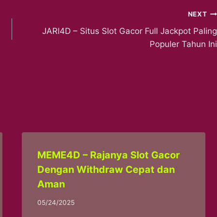
NEXT
JARI4D – Situs Slot Gacor Full Jackpot Paling
Populer Tahun Ini
MEME4D – Rajanya Slot Gacor
Dengan Withdraw Cepat dan
Aman
05/24/2025