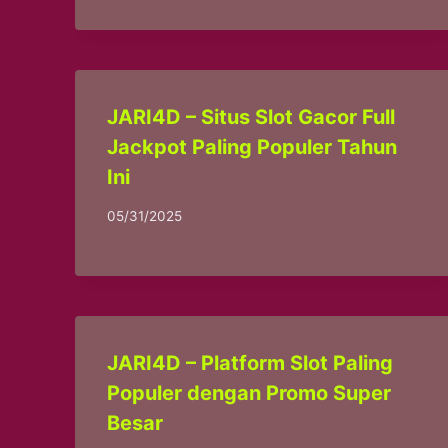
JARI4D – Situs Slot Gacor Full
Jackpot Paling Populer Tahun
Ini
05/31/2025
JARI4D – Platform Slot Paling
Populer dengan Promo Super
Besar