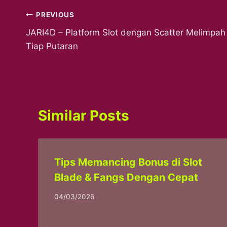
Post
PREVIOUS
JARI4D – Platform Slot dengan Scatter Melimpah
navigation
Tiap Putaran
Similar Posts
Tips Memancing Bonus di Slot
Blade & Fangs Dengan Cepat
04/03/2026