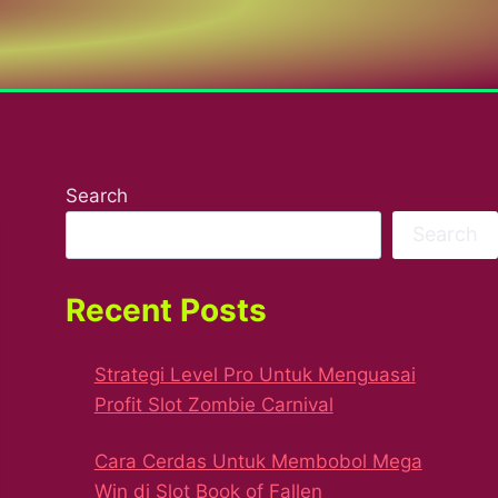
Search
Search
Recent Posts
Strategi Level Pro Untuk Menguasai
Profit Slot Zombie Carnival
Cara Cerdas Untuk Membobol Mega
Win di Slot Book of Fallen