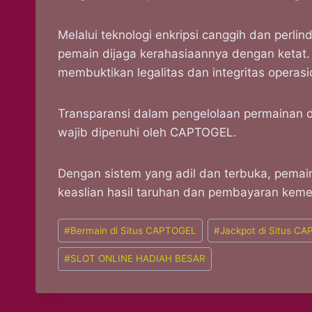
Melalui teknologi enkripsi canggih dan perlin
pemain dijaga kerahasiaannya dengan ketat.
membuktikan legalitas dan integritas operasi
Transparansi dalam pengelolaan permainan 
wajib dipenuhi oleh CAPTOGEL.
Dengan sistem yang adil dan terbuka, pemai
keaslian hasil taruhan dan pembayaran keme
Post
#
Bermain di Situs CAPTOGEL
#
Jackpot di Situs C
Tags:
#
SLOT ONLINE HADIAH BESAR