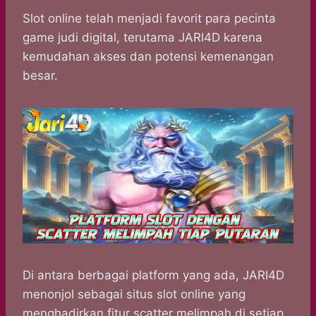
h
a
e
e
k
i
h
a
c
s
l
y
n
a
Slot online telah menjadi favorit para pecinta
t
e
s
e
p
e
r
game judi digital, terutama JARI4D karena
s
b
e
g
e
e
kemudahan akses dan potensi kemenangan
A
o
n
r
besar.
p
o
g
a
p
k
e
m
r
Di antara berbagai platform yang ada, JARI4D
menonjol sebagai situs slot online yang
menghadirkan fitur scatter melimpah di setiap