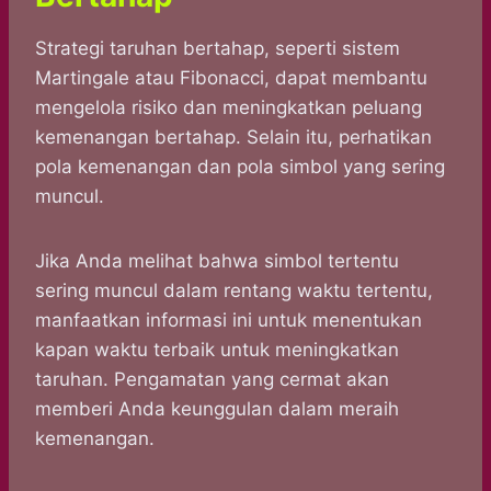
Strategi taruhan bertahap, seperti sistem
Martingale atau Fibonacci, dapat membantu
mengelola risiko dan meningkatkan peluang
kemenangan bertahap. Selain itu, perhatikan
pola kemenangan dan pola simbol yang sering
muncul.
Jika Anda melihat bahwa simbol tertentu
sering muncul dalam rentang waktu tertentu,
manfaatkan informasi ini untuk menentukan
kapan waktu terbaik untuk meningkatkan
taruhan. Pengamatan yang cermat akan
memberi Anda keunggulan dalam meraih
kemenangan.