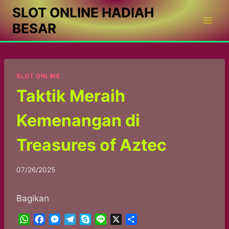
Skip
SLOT ONLINE HADIAH
to
BESAR
content
SLOT ONLINE
Taktik Meraih
Kemenangan di
Treasures of Aztec
07/26/2025
Bagikan
W
F
M
T
S
L
X
S