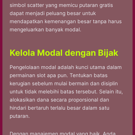
simbol scatter yang memicu putaran gratis
dapat menjadi peluang besar untuk
mendapatkan kemenangan besar tanpa harus
mengeluarkan banyak modal.
Kelola Modal dengan Bijak
Pengelolaan modal adalah kunci utama dalam
permainan slot apa pun. Tentukan batas
kerugian sebelum mulai bermain dan disiplin
untuk tidak melebihi batas tersebut. Selain itu,
alokasikan dana secara proporsional dan
hindari bertaruh terlalu besar dalam satu
putaran.
Dengan manajemen modal yang baik, Anda