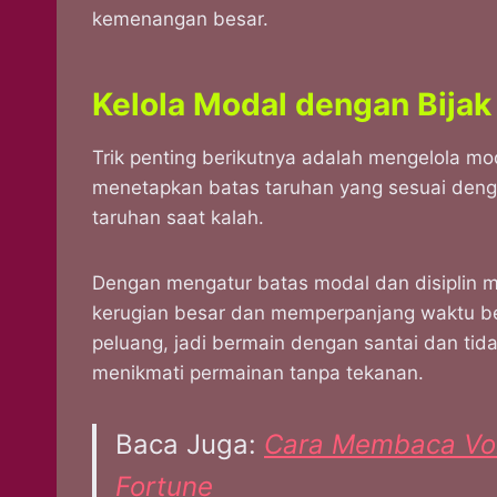
kemenangan besar.
Kelola Modal dengan Bijak
Trik penting berikutnya adalah mengelola m
menetapkan batas taruhan yang sesuai deng
taruhan saat kalah.
Dengan mengatur batas modal dan disiplin m
kerugian besar dan memperpanjang waktu ber
peluang, jadi bermain dengan santai dan tid
menikmati permainan tanpa tekanan.
Baca Juga:
Cara Membaca Vola
Fortune