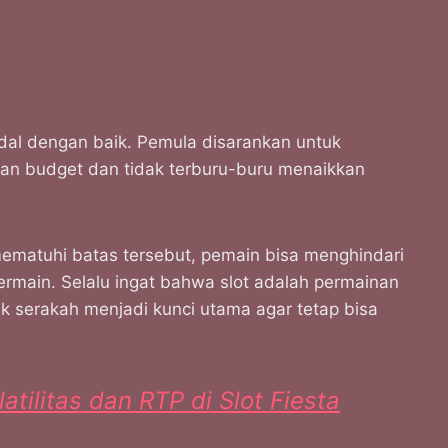
odal dengan baik. Pemula disarankan untuk
an budget dan tidak terburu-buru menaikkan
ematuhi batas tersebut, pemain bisa menghindari
main. Selalu ingat bahwa slot adalah permainan
ak serakah menjadi kunci utama agar tetap bisa
tilitas dan RTP di Slot Fiesta