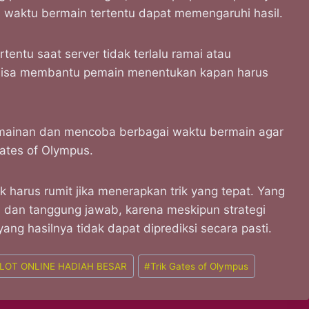
 waktu bermain tertentu dapat memengaruhi hasil.
entu saat server tidak terlalu ramai atau
 bisa membantu pemain menentukan kapan harus
rmainan dan mencoba berbagai waktu bermain agar
tes of Olympus.
 harus rumit jika menerapkan trik yang tepat. Yang
n dan tanggung jawab, karena meskipun strategi
ng hasilnya tidak dapat diprediksi secara pasti.
LOT ONLINE HADIAH BESAR
#
Trik Gates of Olympus