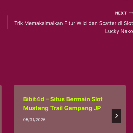
NEXT
Trik Memaksimalkan Fitur Wild dan Scatter di Slot
Lucky Neko
Bibit4d – Situs Bermain Slot
Mustang Trail Gampang JP
05/31/2025